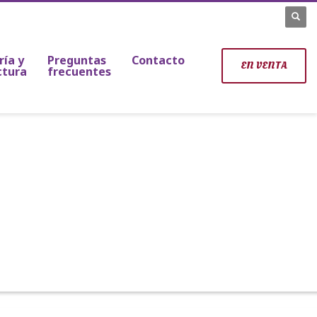
Tlfn.: 958 094 444
ría y
Preguntas
Contacto
EN VENTA
ctura
frecuentes